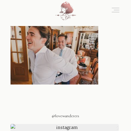
Home
Blog
Sobre Nosotros
Contacto
@lovewanderers