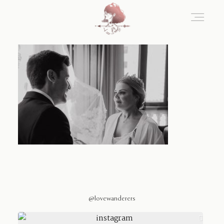
Home
Blog
Sobre Nosotros
Contacto
@lovewanderers