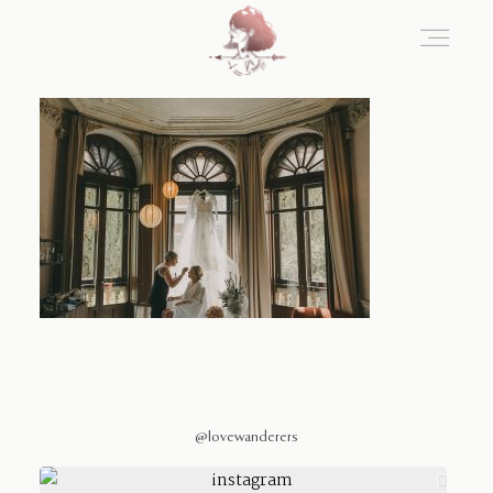
Home
Blog
Sobre Nosotros
Contacto
@lovewanderers