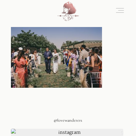
Home
Blog
Sobre Nosotros
Contacto
@lovewanderers