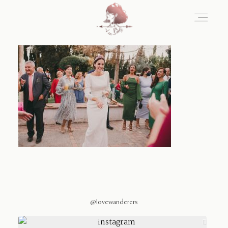
Home
Blog
Sobre Nosotros
Contacto
@lovewanderers