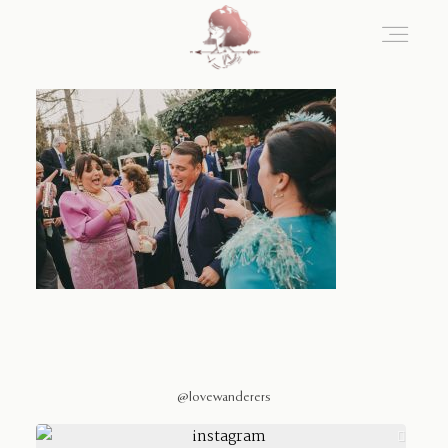
Home
Blog
Sobre Nosotros
Contacto
@lovewanderers