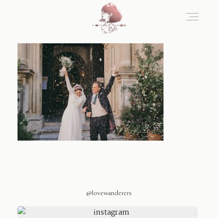
Home
Blog
Sobre Nosotros
Contacto
@lovewanderers