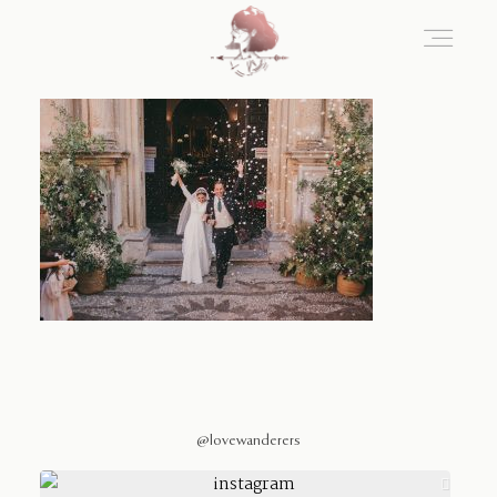
Home
Blog
Sobre Nosotros
Contacto
@lovewanderers