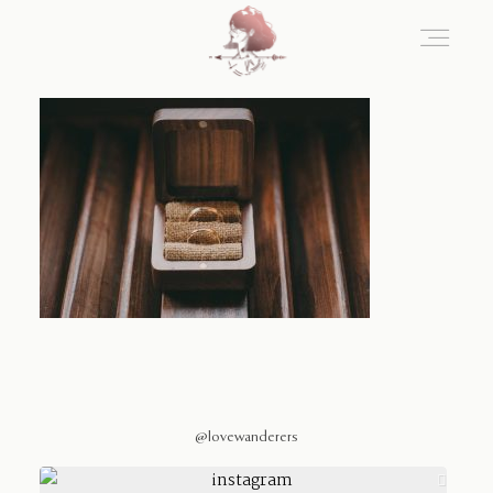
Home
Blog
Sobre Nosotros
Contacto
@lovewanderers