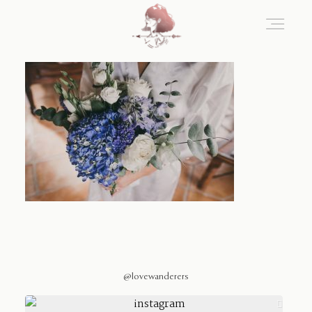
Home
Blog
Sobre Nosotros
Contacto
@lovewanderers