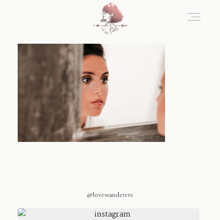
Home
Blog
Sobre Nosotros
Contacto
@lovewanderers