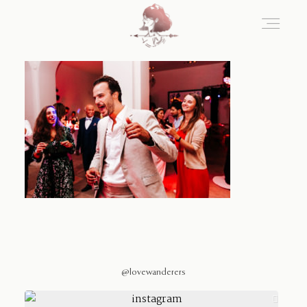
Home
Blog
Sobre Nosotros
Contacto
@lovewanderers