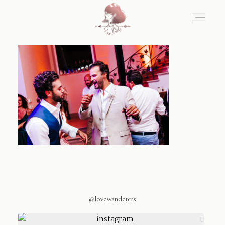
Home
Blog
Sobre Nosotros
Contacto
@lovewanderers