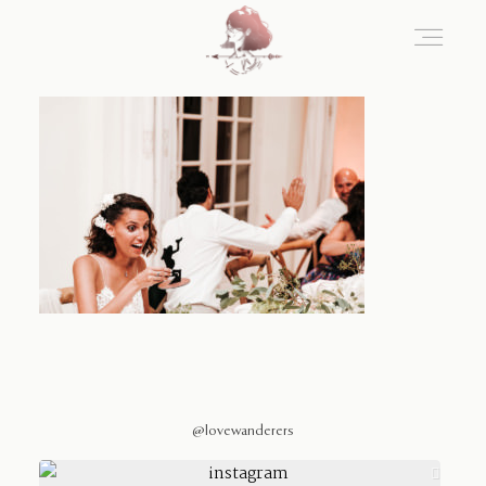
Home
Blog
Sobre Nosotros
Contacto
@lovewanderers