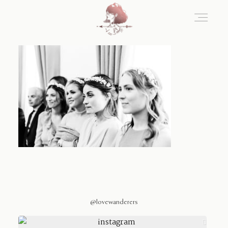
Home
Blog
Sobre Nosotros
Contacto
@lovewanderers