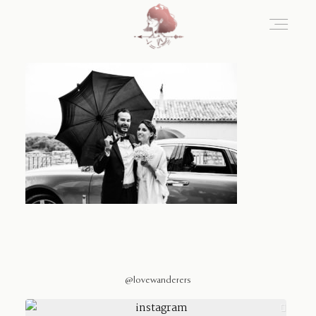
Home
Blog
Sobre Nosotros
Contacto
@lovewanderers