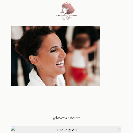
Home
Blog
Sobre Nosotros
Contacto
@lovewanderers