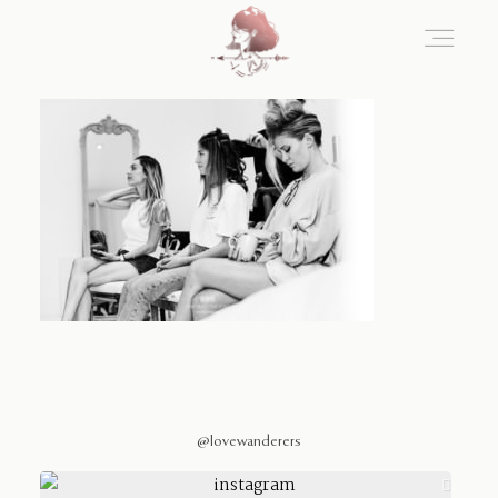
Home
Blog
Sobre Nosotros
Contacto
@lovewanderers