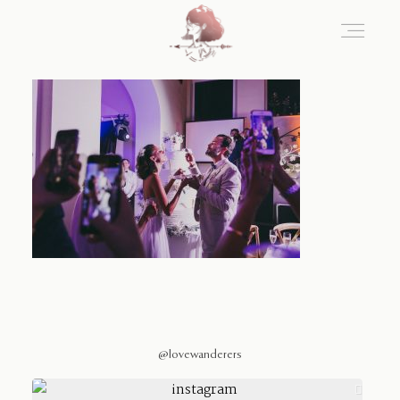
Home
Blog
Sobre Nosotros
Contacto
@lovewanderers