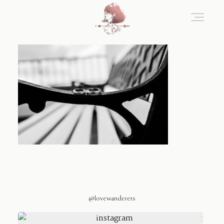
Home
Blog
Sobre Nosotros
Contacto
@lovewanderers