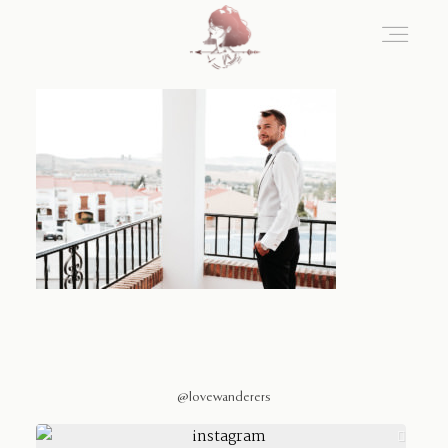
Home
Blog
Sobre Nosotros
Contacto
@lovewanderers