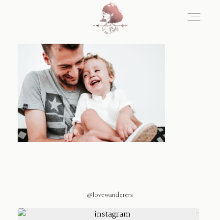
Home
Blog
Sobre Nosotros
Contacto
@lovewanderers