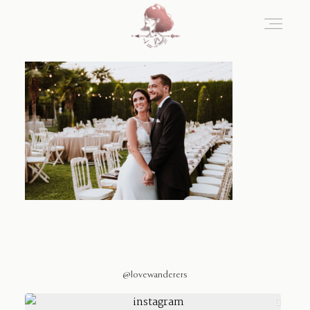
Home
Blog
Sobre Nosotros
Contacto
@lovewanderers