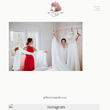
Home
Blog
Sobre Nosotros
Contacto
@lovewanderers