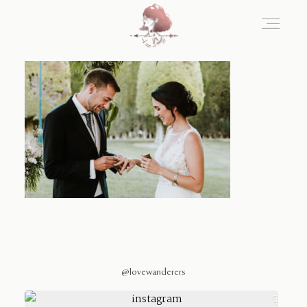
Home
Blog
Sobre Nosotros
Contacto
@lovewanderers