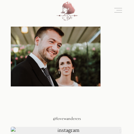
Home
Blog
Sobre Nosotros
Contacto
@lovewanderers