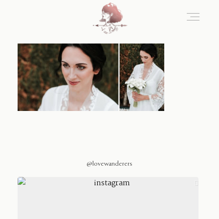
Home
Blog
Sobre Nosotros
@lovewanderers
Contacto