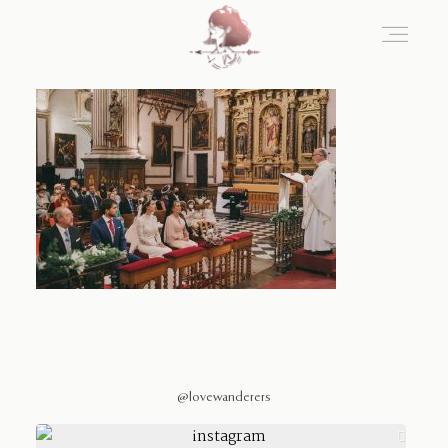
Home
Blog
Sobre Nosotros
Contacto
@lovewanderers