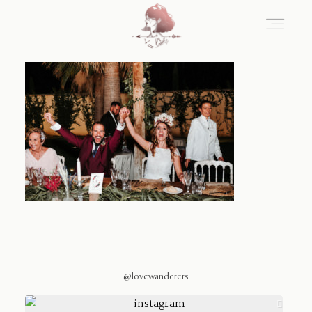
Home
Blog
Sobre Nosotros
Contacto
@lovewanderers