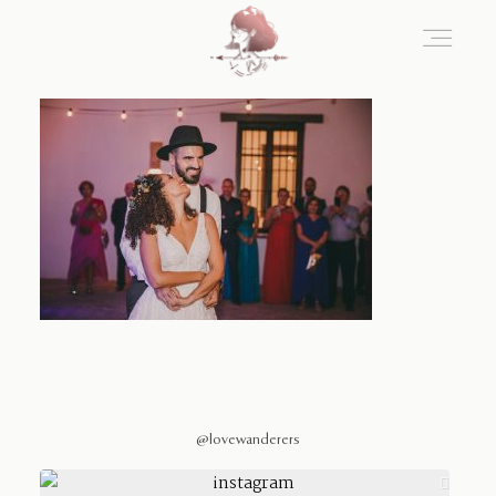
Home
Blog
Sobre Nosotros
Contacto
@lovewanderers