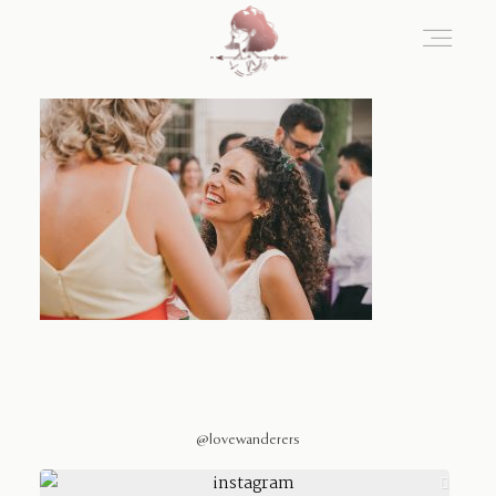
Home
Blog
Sobre Nosotros
Contacto
@lovewanderers