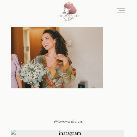
Home
Blog
Sobre Nosotros
Contacto
@lovewanderers