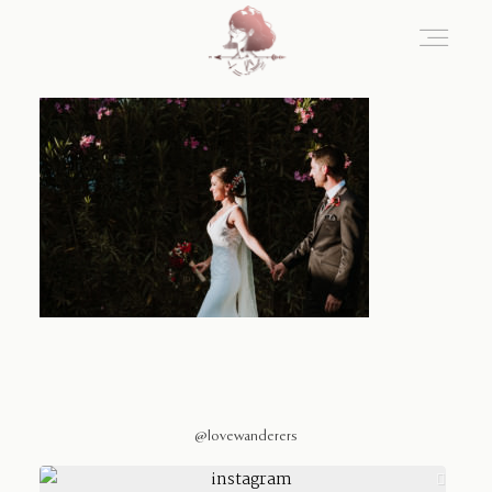
Home
Blog
Sobre Nosotros
Contacto
@lovewanderers