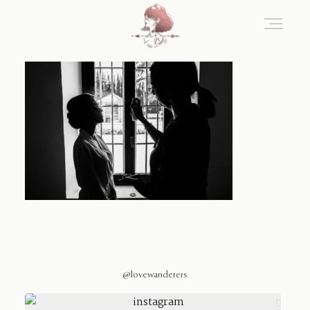
Home
Blog
Sobre Nosotros
Contacto
@lovewanderers